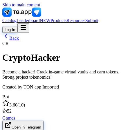
Skip to main content
Catalog
Leaderboard
NEW
Products
Resources
Submit
Log In
Back
CR
CryptoHacker
Become a hacker! Crack in-game virtual vaults and earn tokens.
Strong project tokenomics!
Created by
TON.app Imported
Bot
3.60
(
10
)
👍
52
Games
Open in Telegram