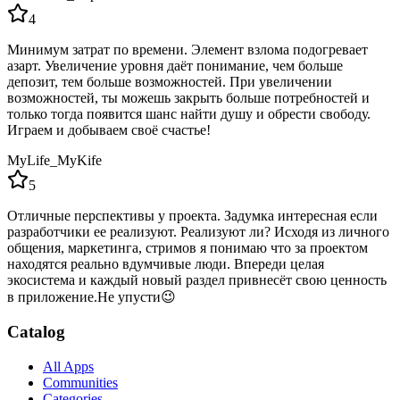
4
Минимум затрат по времени. Элемент взлома подогревает
азарт. Увеличение уровня даёт понимание, чем больше
депозит, тем больше возможностей. При увеличении
возможностей, ты можешь закрыть больше потребностей и
только тогда появится шанс найти душу и обрести свободу.
Играем и добываем своё счастье!
MyLife_MyKife
5
Отличные перспективы у проекта. Задумка интересная если
разработчики ее реализуют. Реализуют ли? Исходя из личного
общения, маркетинга, стримов я понимаю что за проектом
находятся реально вдумчивые люди. Впереди целая
экосистема и каждый новый раздел привнесёт свою ценность
в приложение.Не упусти😉
Catalog
All Apps
Communities
Categories