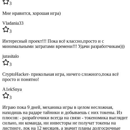
3
Мне нравится, хорошая игра)
Vladania33
3
Интересный проект!!! Пока всё классно,просто и с
минимальными затратами времени!!! Удачи разработчикам)))
jurasitalo
3
CryptoHacker- прикольная игра, ничего сложного,пока всё
просто и понятно!
A1ekSnya
3
Играю пока 9 дней, механика игры в целом несложная,
находишь на радаре тайники и добываешь с них токены. Из
плюсов: - разрабгочики всегда на связи - токеномика выглядит
сильно, ни команда, ни инвесторы не получат токены на
листинге, лок на 12 месяцев, а значит планы долгосрочные