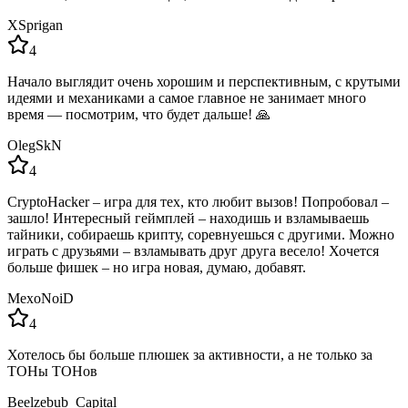
XSprigan
4
Начало выглядит очень хорошим и перспективным, с крутыми
идеями и механиками а самое главное не занимает много
время — посмотрим, что будет дальше! 🙏
OlegSkN
4
CryptoHacker – игра для тех, кто любит вызов! Попробовал –
зашло! Интересный геймплей – находишь и взламываешь
тайники, собираешь крипту, соревнуешься с другими. Можно
играть с друзьями – взламывать друг друга весело! Хочется
больше фишек – но игра новая, думаю, добавят.
MexoNoiD
4
Хотелось бы больше плюшек за активности, а не только за
ТОНы ТОНов
Beelzebub_Capital