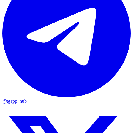
@tgapp_hub