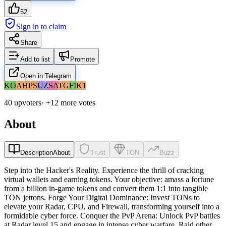
52
Sign in to claim
Share
Add to list
Promote
Open in Telegram
KO
AH
PS
UZ
SA
TG
FI
K1
40 upvoters
· +
12
more vote
s
About
Description
About
Trust
TON
Buzz
Step into the Hacker's Reality. Experience the thrill of cracking
virtual wallets and earning tokens. Your objective: amass a fortune
from a billion in-game tokens and convert them 1:1 into tangible
TON jettons. Forge Your Digital Dominance: Invest TONs to
elevate your Radar, CPU, and Firewall, transforming yourself into a
formidable cyber force. Conquer the PvP Arena: Unlock PvP battles
at Radar level 15 and engage in intense cyber warfare. Raid other