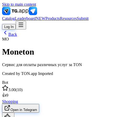
Skip to main content
Catalog
Leaderboard
NEW
Products
Resources
Submit
Log In
Back
MO
Moneton
Сервис для оплаты различных услуг за TON
Created by
TON.app Imported
Bot
3.00
(
10
)
👍
9
Shopping
Open in Telegram