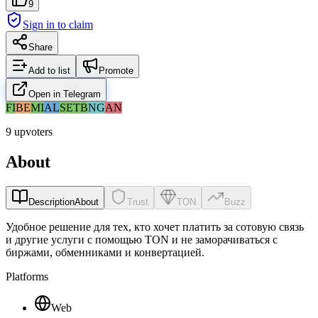
9
Sign in to claim
Share
Add to list
Promote
Open in Telegram
FI
BE
MI
AL
SE
TB
NG
AN
9 upvoters
About
Description
About
Trust
TON
Buzz
Удобное решение для тех, кто хочет платить за сотовую связь
и другие услуги с помощью TON и не заморачиваться с
биржами, обменниками и конвертацией.
Platforms
Web