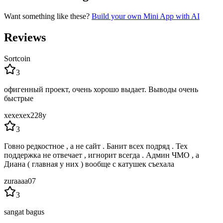
Want something like these?
Build your own Mini App with AI
Reviews
Sortcoin
3
офигенный проект, очень хорошо выдает. Выводы очень
быстрые
xexexex228y
3
Говно редкостное , а не сайт . Банит всех подряд . Тех
поддержка не отвечает , игнорит всегда . Админ ЧМО , а
Диана ( главная у них ) вообще с катушек съехала
zuraaaa07
3
sangat bagus