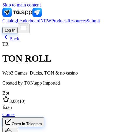
Skip to main content
Catalog
Leaderboard
NEW
Products
Resources
Submit
Log In
Back
TR
TON ROLL
Web3 Games, Ducks, TON & no casino
Created by
TON.app Imported
Bot
3.00
(
10
)
👍
36
Games
Open in Telegram