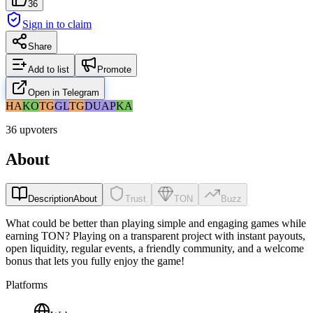
36
Sign in to claim
Share
Add to list
Promote
Open in Telegram
HA
KO
TG
GL
TG
DU
AP
KA
36 upvoters
About
Description
About
Trust
TON
Buzz
What could be better than playing simple and engaging games while
earning TON? Playing on a transparent project with instant payouts,
open liquidity, regular events, a friendly community, and a welcome
bonus that lets you fully enjoy the game!
Platforms