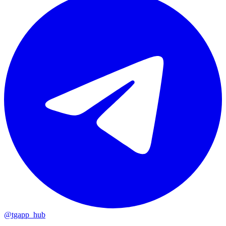
@tgapp_hub