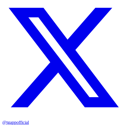
@tgappofficial