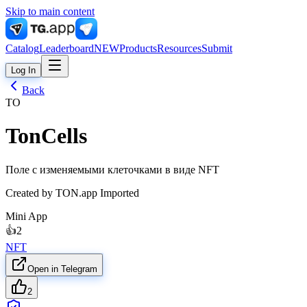
Skip to main content
Catalog
Leaderboard
NEW
Products
Resources
Submit
Log In
Back
TO
TonCells
Поле с изменяемыми клеточками в виде NFT
Created by
TON.app Imported
Mini App
👍
2
NFT
Open in Telegram
2