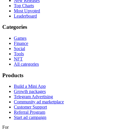
New Releases
Top Charts
Most Upvoted
Leaderboard
Categories
Games
Finance
Social
Tools
NFT
All categories
Products
Build a Mini App
Growth packages
Telegram Advertising
Community ad marketplace
Customer Support
Referral Program
Start ad campaign
For