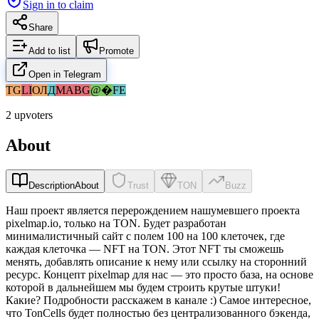
Sign in to claim
Share
Add to list
Promote
Open in Telegram
TG
LI
ОЛ
Д
MA
BG
@�
FE
2 upvoters
About
Description
About
Trust
TON
Buzz
Наш проект является перерождением нашумевшего проекта
pixelmap.io, только на TON. Будет разработан
минималистичный сайт с полем 100 на 100 клеточек, где
каждая клеточка — NFT на TON. Этот NFT ты сможешь
менять, добавлять описание к нему или ссылку на сторонний
ресурс. Концепт pixelmap для нас — это просто база, на основе
которой в дальнейшем мы будем строить крутые штуки!
Какие? Подробности расскажем в канале :) Самое интересное,
что TonCells будет полностью без централизованного бэкенда,